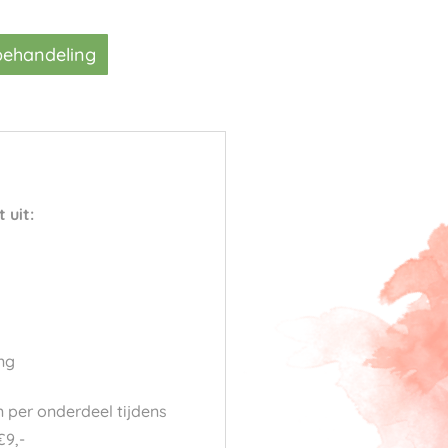
behandeling
 uit:
ng
n per onderdeel tijdens
€9,-